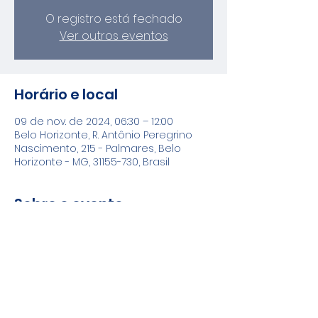
O registro está fechado
Ver outros eventos
Horário e local
09 de nov. de 2024, 06:30 – 12:00
Belo Horizonte, R. Antônio Peregrino
Nascimento, 215 - Palmares, Belo
Horizonte - MG, 31155-730, Brasil
Sobre o evento
Não perca os próximos eventos, seja 
um sócio da ecoavis : 
SE ASSOCIE 
CLICANDO AQUI!
Segue a gente no instagram pra não 
perder mais nenhum evento, tá 
bom? 
@ECOAVIS